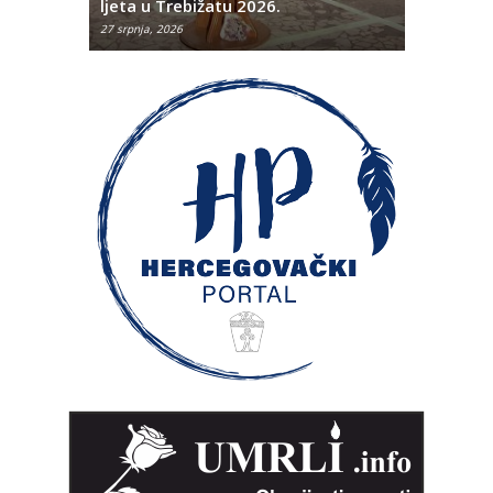
ljeta u Trebižatu 2026.
brudetija
27 srpnja, 2026
26 srpnja, 202