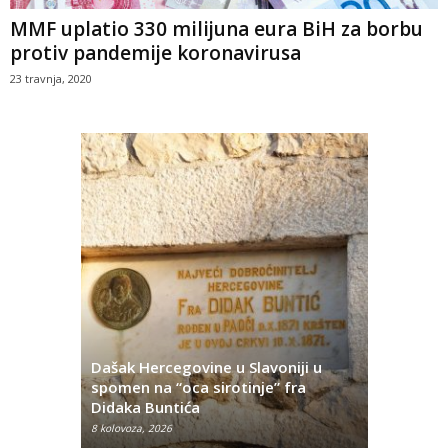
MMF uplatio 330 milijuna eura BiH za borbu
protiv pandemije koronavirusa
23 travnja, 2020
Dašak Hercegovine u Slavoniji u
titutivna
spomen na “oca sirotinje” fra
Što se ne
Didaka Buntića
najvećih l
8 kolovoza, 2026
8 kolovoza, 2