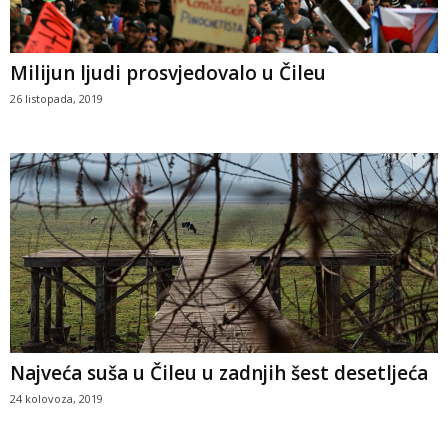
Milijun ljudi prosvjedovalo u Čileu
26 listopada, 2019
Najveća suša u Čileu u zadnjih šest desetljeća
24 kolovoza, 2019