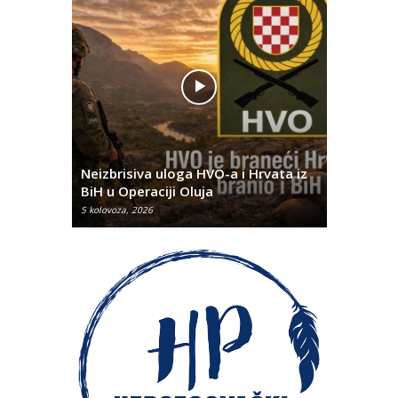
Pobjednič
rna u
Neizbrisiva uloga HVO-a i Hrvata iz
za dvije 
BiH u Operaciji Oluja
najtežem
5 kolovoza, 2026
5 kolovoza, 2