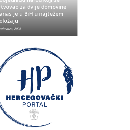
rtvovao za dvije domovine
Pobjeda u Oluji im
anas je u BiH u najtežem
snažno značenje i
oložaju
u BiH
kolovoza, 2026
5 kolovoza, 2026