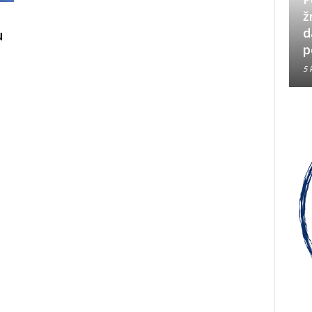
Neizbrisiva uloga HVO-a i
ž
Hrvata iz BiH u Operaciji
d
u
Oluja
p
5 kolovoza, 2026
5 