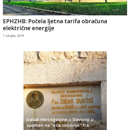
EPHZHB: Počela ljetna tarifa obračuna
električne energije
1 ožujka, 2019
Dašak Hercegovine u Slavoniji u
titutivna
spomen na “oca sirotinje” fra
Što se ne