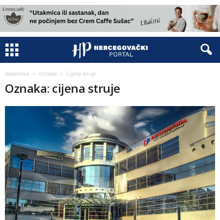
Naslovnica
Oznake
Cijena struje
Oznaka: cijena struje