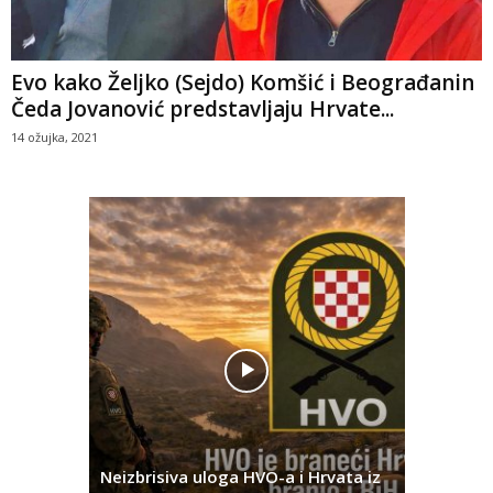
Evo kako Željko (Sejdo) Komšić i Beograđanin
Čeda Jovanović predstavljaju Hrvate...
14 ožujka, 2021
Pobjednič
rna u
Neizbrisiva uloga HVO-a i Hrvata iz
za dvije 