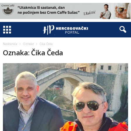
Naslovnica
Oznake
Čika Čeda
Oznaka: Čika Čeda