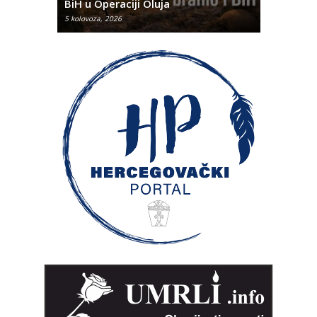
BiH u Operaciji Oluja
najtežem
5 kolovoza, 2026
5 kolovoza, 2