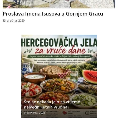
Proslava Imena Isusova u Gornjem Gracu
13 siječnja, 2020
iji u
fra
Što se nekada jelo za vrijeme
Ovo su na
najvećih ljetnih vrućina?
Hercegov
8 kolovoza, 2026
8 kolovoza, 2