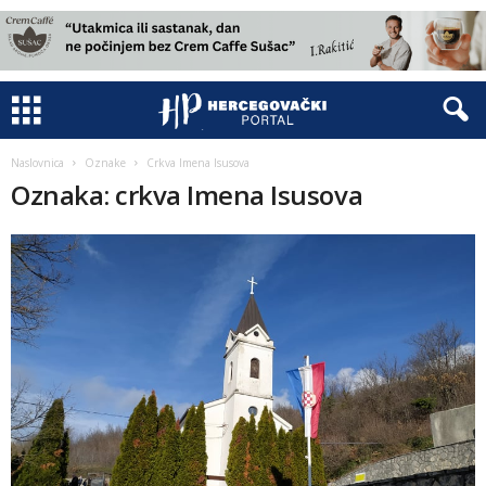
Naslovnica
Oznake
Crkva Imena Isusova
Oznaka: crkva Imena Isusova