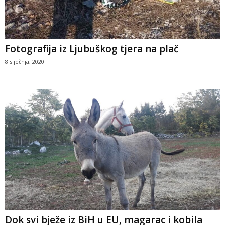
Fotografija iz Ljubuškog tjera na plač
8 siječnja, 2020
Dok svi bježe iz BiH u EU, magarac i kobila