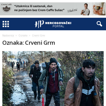
Naslovnica
Oznake
Crveni Grm
Oznaka: Crveni Grm