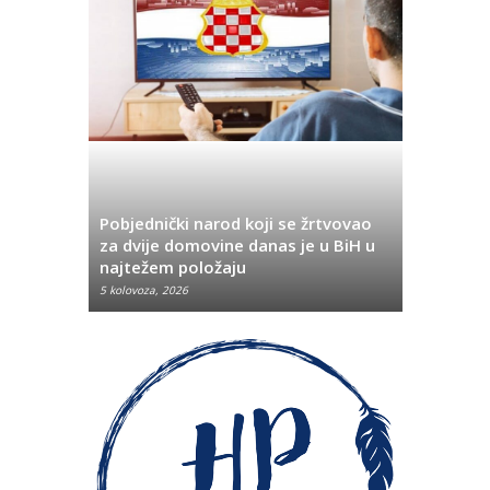
Pobjednički narod koji se žrtvovao
Hrvata iz
za dvije domovine danas je u BiH u
Pobjeda u
najtežem položaju
značenje 
5 kolovoza, 2026
5 kolovoza, 2