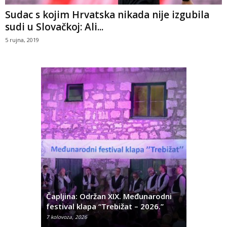
Sudac s kojim Hrvatska nikada nije izgubila
sudi u Slovačkoj: Ali...
5 rujna, 2019
ć
 Alda
Čapljina: Održan XIX. Međunarodni
Čapljina:
festival klapa “Trebižat – 2026.”
Olivera K
7 kolovoza, 2026
7 kolovoza, 2