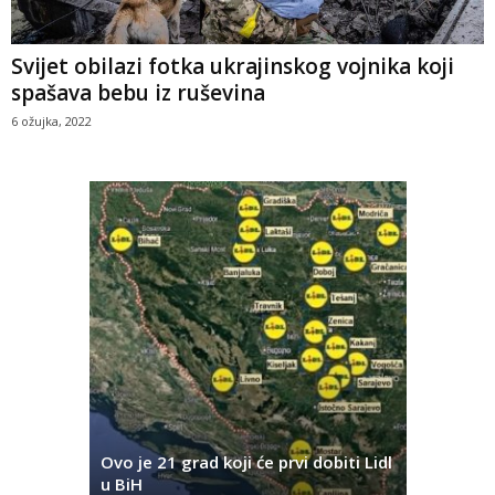
Svijet obilazi fotka ukrajinskog vojnika koji
spašava bebu iz ruševina
6 ožujka, 2022
Da li je J
šta u
Ovo je 21 grad koji će prvi dobiti Lidl
ljubomor
u BiH
Cavallija?