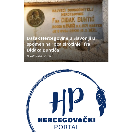
Dašak Hercegovine u Slavoniji u
titutivna
spomen na “oca sirotinje” fra
Što se ne
Didaka Buntića
najvećih l
8 kolovoza, 2026
8 kolovoza, 2