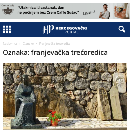
Naslovnica
Oznake
Franjevačka trećoredica
Oznaka: franjevačka trećoredica