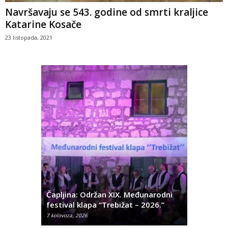
Navršavaju se 543. godine od smrti kraljice
Katarine Kosače
23 listopada, 2021
ć
 Alda
Čapljina: Održan XIX. Međunarodni
Čapljina:
festival klapa “Trebižat – 2026.”
Olivera K
7 kolovoza, 2026
7 kolovoza, 2