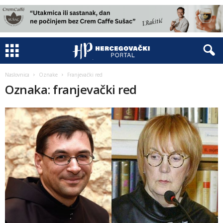
Naslovnica
Oznake
Franjevački red
Oznaka: franjevački red