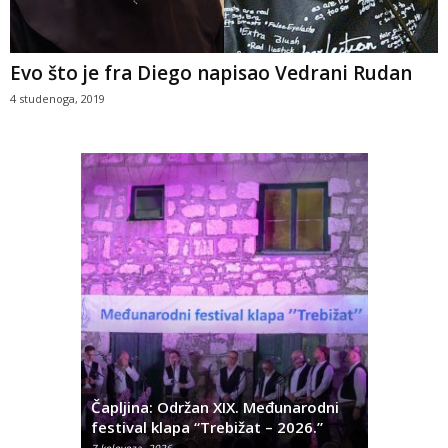
Evo što je fra Diego napisao Vedrani Rudan
4 studenoga, 2019
ć
 Alda
Čapljina: Održan XIX. Međunarodni
Čapljina:
festival klapa “Trebižat – 2026.”
Olivera K