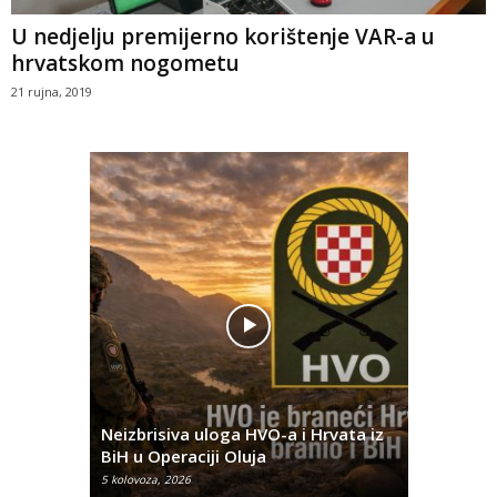
U nedjelju premijerno korištenje VAR-a u
hrvatskom nogometu
21 rujna, 2019
Pobjednič
rna u
Neizbrisiva uloga HVO-a i Hrvata iz
za dvije 
BiH u Operaciji Oluja
najtežem
5 kolovoza, 2026
5 kolovoza, 2