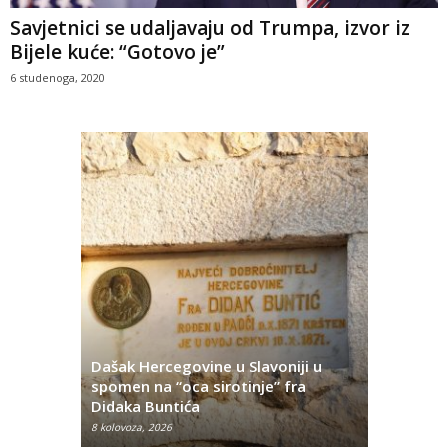
Savjetnici se udaljavaju od Trumpa, izvor iz
Bijele kuće: “Gotovo je”
6 studenoga, 2020
Dašak Hercegovine u Slavoniji u
titutivna
spomen na “oca sirotinje” fra
Što se ne
Didaka Buntića
najvećih l
8 kolovoza, 2026
8 kolovoza, 2