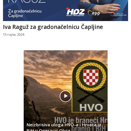
Iva Raguž za gradonačelnicu Čapljine
15 rujna, 2024
Pobjednič
rna u
Neizbrisiva uloga HVO-a i Hrvata iz
za dvije 
BiH u Operaciji Oluja
najtežem