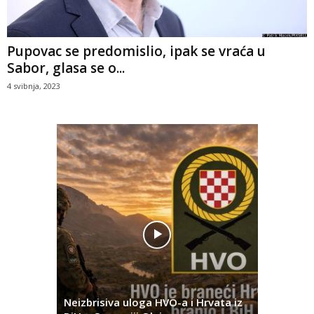
Pupovac se predomislio, ipak se vraća u
Sabor, glasa se o...
4 svibnja, 2023
Pobjednič
rna u
Neizbrisiva uloga HVO-a i Hrvata iz
za dvije 