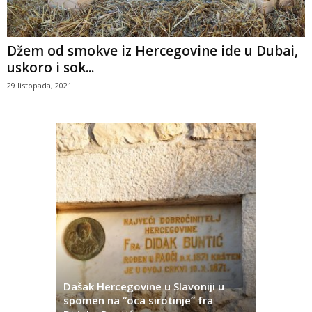
Džem od smokve iz Hercegovine ide u Dubai,
uskoro i sok...
29 listopada, 2021
Dašak Hercegovine u Slavoniji u
titutivna
spomen na “oca sirotinje” fra
Što se ne