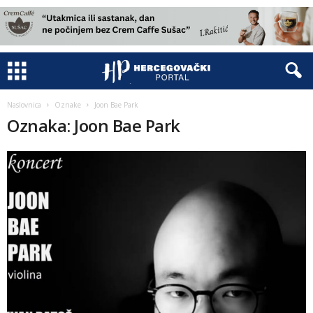
Naslovnica
Oznake
Joon Bae Park
Oznaka: Joon Bae Park