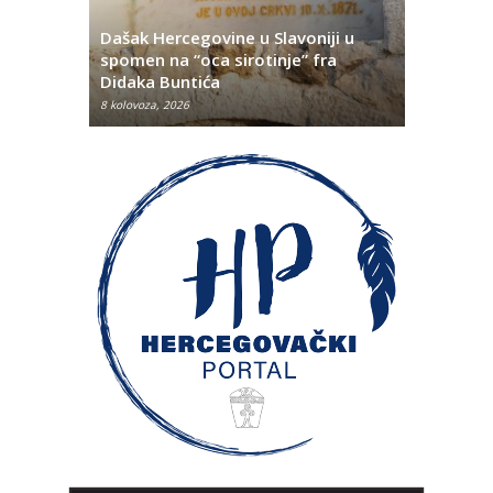
Dašak Hercegovine u Slavoniji u
titutivna
spomen na “oca sirotinje” fra
Što se ne
Didaka Buntića
najvećih l
8 kolovoza, 2026
8 kolovoza, 2