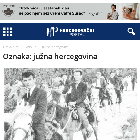
Naslovnica
Oznake
Južna hercegovina
Oznaka: južna hercegovina