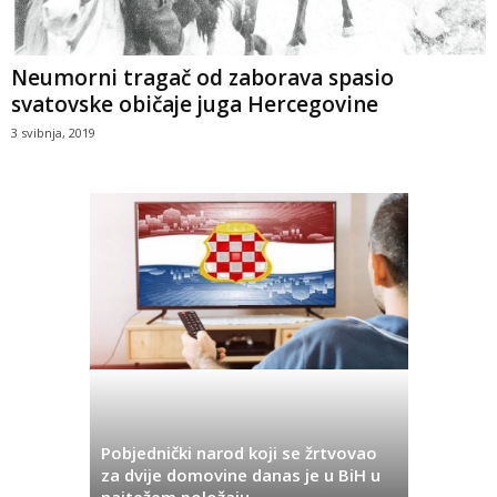
Neumorni tragač od zaborava spasio
svatovske običaje juga Hercegovine
3 svibnja, 2019
Pobjednički narod koji se žrtvovao
Hrvata iz
za dvije domovine danas je u BiH u
Pobjeda u
najtežem položaju
značenje 