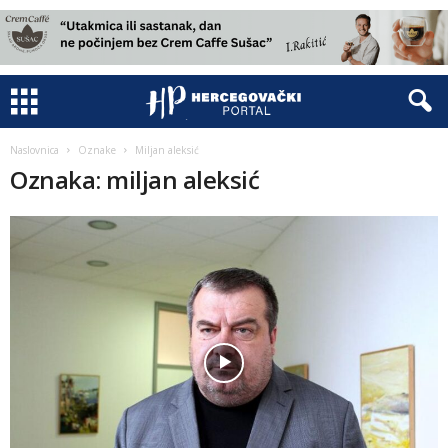
Naslovnica
Oznake
Miljan aleksić
Oznaka: miljan aleksić