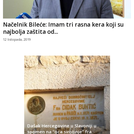
Načelnik Bileće: Imam tri rasna kera koji su
najbolja zaštita od...
12 listopada, 2019
Dašak Hercegovine u Slavoniji u
titutivna
spomen na “oca sirotinje” fra
Što se ne