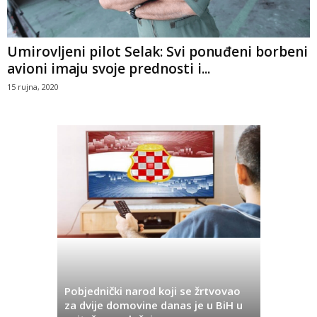
Umirovljeni pilot Selak: Svi ponuđeni borbeni
avioni imaju svoje prednosti i...
15 rujna, 2020
Pobjednički narod koji se žrtvovao
Hrvata iz
za dvije domovine danas je u BiH u
Pobjeda u