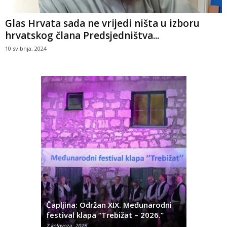
Glas Hrvata sada ne vrijedi ništa u izboru
hrvatskog člana Predsjedništva...
10 svibnja, 2024
ć
 Alda
Čapljina: Održan XIX. Međunarodni
Čapljina:
festival klapa “Trebižat – 2026.”
Olivera K
7 kolovoza, 2026
7 kolovoza, 2