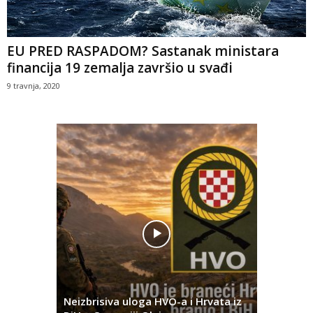
EU PRED RASPADOM? Sastanak ministara
financija 19 zemalja završio u svađi
9 travnja, 2020
Pobjednič
rna u
Neizbrisiva uloga HVO-a i Hrvata iz
za dvije 