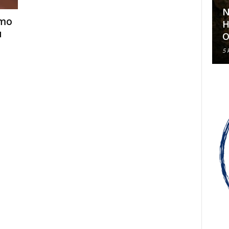
N
emo
Klavirski recital Olivera Kerna
H
u
u sklopu ARDEA 2026.
O
6 kolovoza, 2026
5 