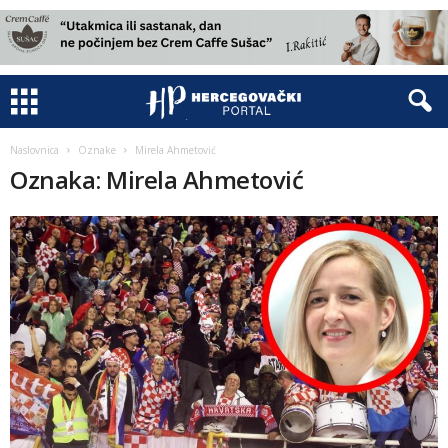
Naslovnica
Oznake
Mirela Ahmetović
Oznaka: Mirela Ahmetović