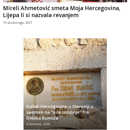
Mireli Ahmetović smeta Moja Hercegovina,
Lijepa li si nazvala revanjem
15 studenoga, 2021
Dašak Hercegovine u Slavoniji u
titutivna
spomen na “oca sirotinje” fra
Što se ne
Didaka Buntića
najvećih l
8 kolovoza, 2026
8 kolovoza, 2