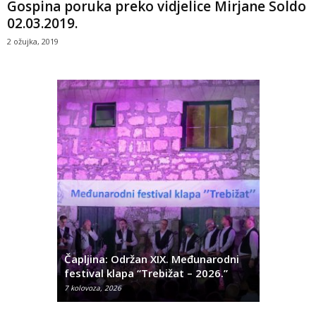
Gospina poruka preko vidjelice Mirjane Soldo
02.03.2019.
2 ožujka, 2019
ć
 Alda
Čapljina: Održan XIX. Međunarodni
Čapljina:
festival klapa “Trebižat – 2026.”
Olivera K
7 kolovoza, 2026
7 kolovoza, 2