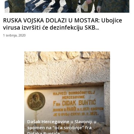
RUSKA VOJSKA DOLAZI U MOSTAR: Ubojice
virusa izvršiti će dezinfekciju SKB...
1 svibnja, 2020
Dašak Hercegovine u Slavoniji u
titutivna
spomen na “oca sirotinje” fra
Što se ne
Didaka Buntića
najvećih l