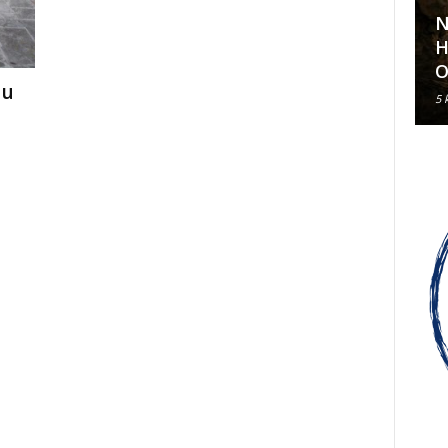
N
Klavirski recital Olivera Kerna
H
u sklopu ARDEA 2026.
O
 u
6 kolovoza, 2026
5 