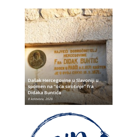
Dašak Hercegovine u Slavoniji u
titutivna
spomen na “oca sirotinje” fra
Što se ne
Didaka Buntića
najvećih l
8 kolovoza, 2026
8 kolovoza, 2