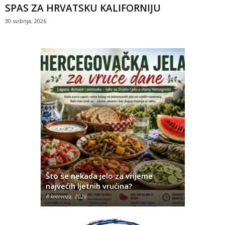
SPAS ZA HRVATSKU KALIFORNIJU
30 svibnja, 2026
iji u
fra
Što se nekada jelo za vrijeme
Ovo su na
najvećih ljetnih vrućina?
Hercegov
8 kolovoza, 2026
8 kolovoza, 2