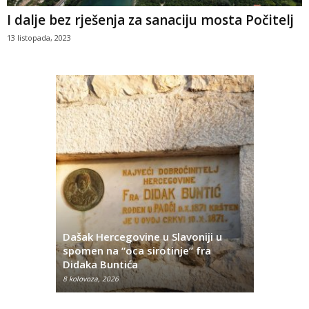
I dalje bez rješenja za sanaciju mosta Počitelj
13 listopada, 2023
Dašak Hercegovine u Slavoniji u
titutivna
spomen na “oca sirotinje” fra
Što se ne
Didaka Buntića
najvećih l
8 kolovoza, 2026
8 kolovoza, 2