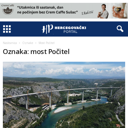
Naslovnica
Oznake
Most Počitel
Oznaka: most Počitel