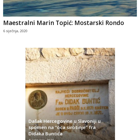
Maestralni Marin Topić: Mostarski Rondo
6 siječnja, 2020
Dašak Hercegovine u Slavoniji u
titutivna
spomen na “oca sirotinje” fra
Što se ne
Didaka Buntića
najvećih l
8 kolovoza, 2026
8 kolovoza, 2