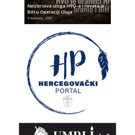
rna u
Neizbrisiva uloga HVO-a i Hrvata iz
za dvije 
BiH u Operaciji Oluja
najtežem
5 kolovoza, 2026
5 kolovoza, 2