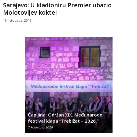
Sarajevo: U kladionicu Premier ubacio
Molotovljev koktel
19 listopada, 2019
ć
 Alda
Čapljina: Održan XIX. Međunarodni
Čapljina:
festival klapa “Trebižat – 2026.”
Olivera K
7 kolovoza, 2026
7 kolovoza, 2