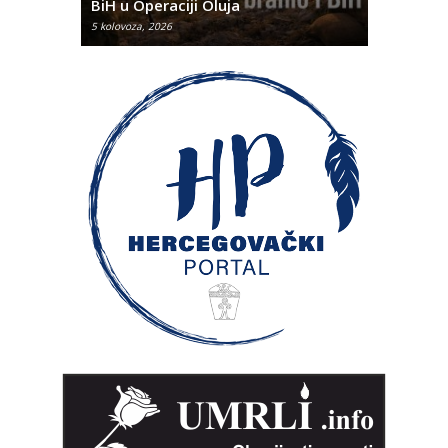
BiH u Operaciji Oluja
najtežem
5 kolovoza, 2026
5 kolovoza, 2