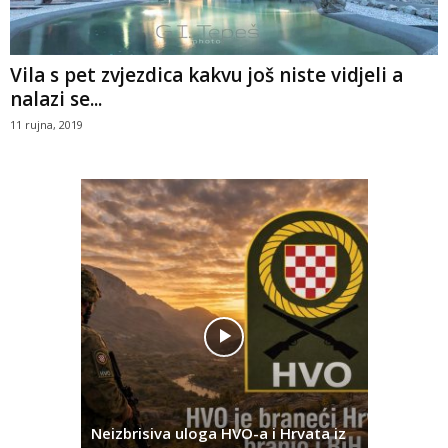
Vila s pet zvjezdica kakvu još niste vidjeli a
nalazi se...
11 rujna, 2019
Pobjednič
rna u
Neizbrisiva uloga HVO-a i Hrvata iz
za dvije 