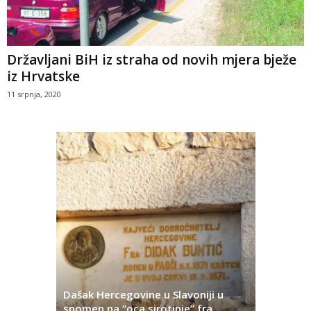
Državljani BiH iz straha od novih mjera bježe
iz Hrvatske
11 srpnja, 2020
Dašak Hercegovine u Slavoniji u
titutivna
spomen na “oca sirotinje” fra
Što se ne