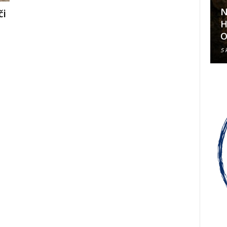
N
či
Klavirski recital Olivera Kerna
H
u sklopu ARDEA 2026.
O
6 kolovoza, 2026
5 