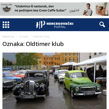
Naslovnica
Oznake
Oldtimer klub
Oznaka: Oldtimer klub