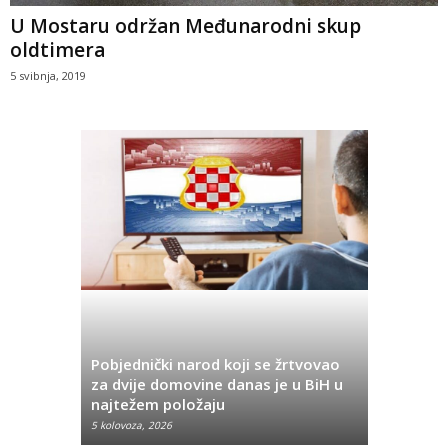
U Mostaru održan Međunarodni skup
oldtimera
5 svibnja, 2019
Pobjednički narod koji se žrtvovao
Hrvata iz
za dvije domovine danas je u BiH u
Pobjeda u
najtežem položaju
značenje 
5 kolovoza, 2026
5 kolovoza, 2