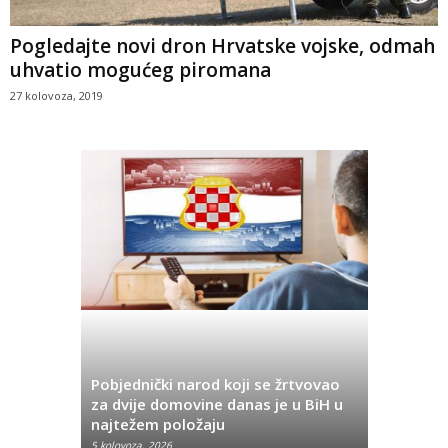
Pogledajte novi dron Hrvatske vojske, odmah
uhvatio mogućeg piromana
27 kolovoza, 2019
Pobjednički narod koji se žrtvovao
Hrvata iz
za dvije domovine danas je u BiH u
Pobjeda u
najtežem položaju
značenje 
5 kolovoza, 2026
5 kolovoza, 2