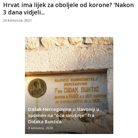
Hrvat ima lijek za oboljele od korone? ‘Nakon
3 dana vidjeli...
26 kolovoza, 2021
Dašak Hercegovine u Slavoniji u
titutivna
spomen na “oca sirotinje” fra
Što se ne
Didaka Buntića
najvećih l
8 kolovoza, 2026
8 kolovoza, 2