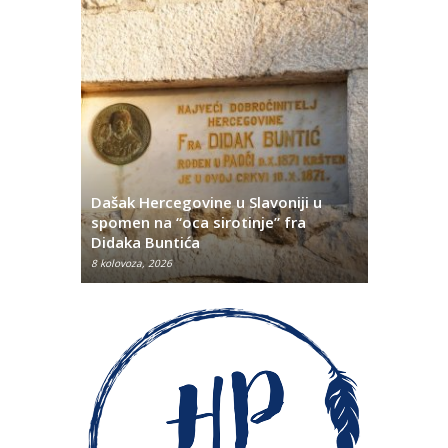
Dašak Hercegovine u Slavoniji u
titutivna
spomen na “oca sirotinje” fra
Što se ne
Didaka Buntića
najvećih l
8 kolovoza, 2026
8 kolovoza, 2