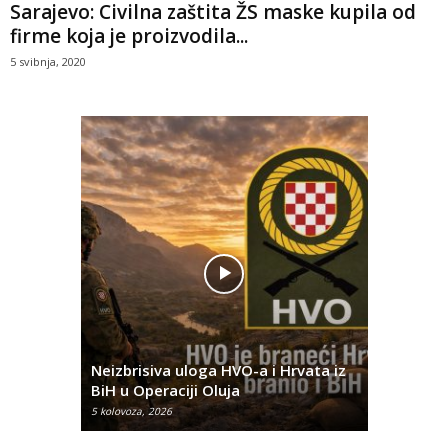
Sarajevo: Civilna zaštita ŽS maske kupila od
firme koja je proizvodila...
5 svibnja, 2020
Pobjednič
rna u
Neizbrisiva uloga HVO-a i Hrvata iz
za dvije 
BiH u Operaciji Oluja
najtežem
5 kolovoza, 2026
5 kolovoza, 2