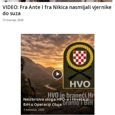
VIDEO: Fra Ante i fra Nikica nasmijali vjernike
do suza
13 travnja, 2020
Pobjednič
rna u
Neizbrisiva uloga HVO-a i Hrvata iz
za dvije 
BiH u Operaciji Oluja
najtežem
5 kolovoza, 2026
5 kolovoza, 2