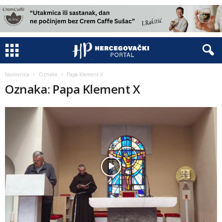
Naslovnica
Oznake
Papa Klement X
Oznaka: Papa Klement X