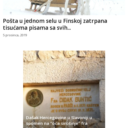
Pošta u jednom selu u Finskoj zatrpana
tisućama pisama sa svih...
5 prosinca, 2019
Dašak Hercegovine u Slavoniji u
titutivna
spomen na “oca sirotinje” fra
Što se ne