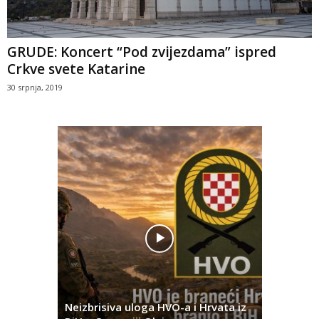
GRUDE: Koncert “Pod zvijezdama” ispred
Crkve svete Katarine
30 srpnja, 2019
Pobjednič
rna u
Neizbrisiva uloga HVO-a i Hrvata iz
za dvije 