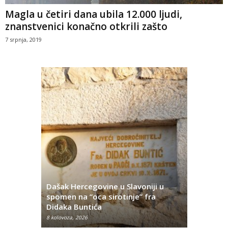
Magla u četiri dana ubila 12.000 ljudi,
znanstvenici konačno otkrili zašto
7 srpnja, 2019
Dašak Hercegovine u Slavoniji u
titutivna
spomen na “oca sirotinje” fra
Što se ne
Didaka Buntića
najvećih l
8 kolovoza, 2026
8 kolovoza, 2