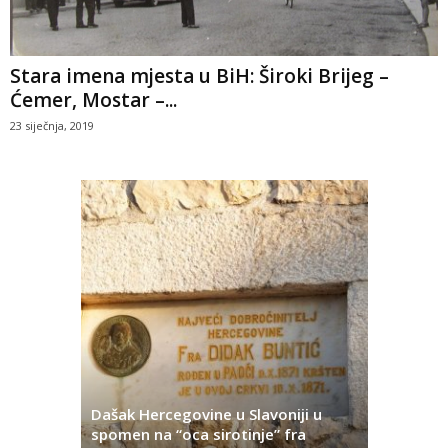
Stara imena mjesta u BiH: Široki Brijeg –
Ćemer, Mostar –...
23 siječnja, 2019
Dašak Hercegovine u Slavoniji u
titutivna
spomen na “oca sirotinje” fra
Što se ne