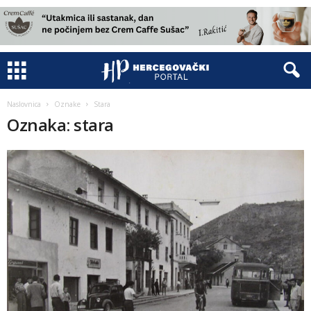
Naslovnica
Oznake
Stara
Oznaka: stara