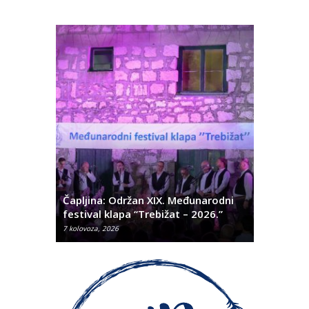
ć
 Alda
Čapljina: Održan XIX. Međunarodni
Čapljina:
festival klapa “Trebižat – 2026.”
Olivera K
7 kolovoza, 2026
7 kolovoza, 2