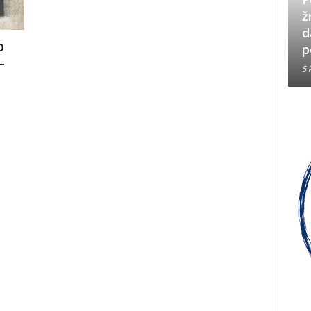
Neizbrisiva uloga HVO-a i
ž
Hrvata iz BiH u Operaciji
d
o
Oluja
p
–
5 kolovoza, 2026
5 