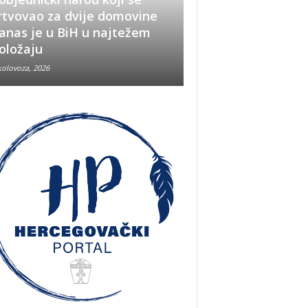
rtvovao za dvije domovine
Pobjeda u Oluji im
anas je u BiH u najtežem
snažno značenje i
oložaju
u BiH
kolovoza, 2026
5 kolovoza, 2026